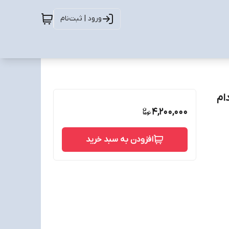
ورود | ثبت‌نام
ته داهوا مدل Dahua hdw 1500 TLMP A دام
4,200,000
افزودن به سبد خرید