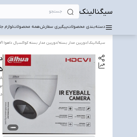
سیگنالینک
دسته‌بندی محصولات
پیگیری سفارش
همه محصولات
لوازم ج
سیگنالینک
/
دوربین مدار بسته
/
دوربین مدار بسته کواکسیال داهوا HD CVI
5مگ با صدا تمام فلز دید در
 A
بر
دس