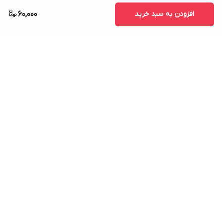
افزودن به سبد خرید
60,000
برگشت به بالا
ارسال ویژه
پشتیبانی ۲۴ ساعته
پرداخت در محل
ضمانت اصالت کالا