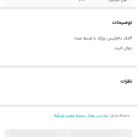
نوع دید در شب
سیاه و سفید
توضیحات
میکروفن و ضبط
ندارد
صدا
۴مگ دام‌کیس بزارگ با ضبط صدا
دوال لایت
جنس قاب
لاکی
نظرات
دسته‌بندی
:
دوربین مدار بسته تحت شبکه