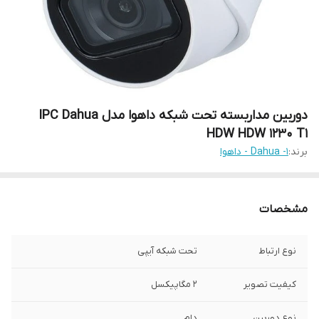
دوربین مداربسته تحت شبکه داهوا مدل IPC Dahua
HDW HDW 1230 T1
برند:
1- Dahua - داهوا
مشخصات
نوع ارتباط
تحت شبکه آیپی
کیفیت تصویر
2 مگاپیکسل
نوع دوربین
دام