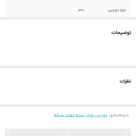
نوع دوربین
دام
نوع دید در شب
شبرنگی فول کالر
توضیحات
میکروفن و ضبط
ندارد
صدا
جنس فیزیکی
تمام فلز
دوربین
نظرات
دسته‌بندی
:
دوربین مدار بسته تحت شبکه