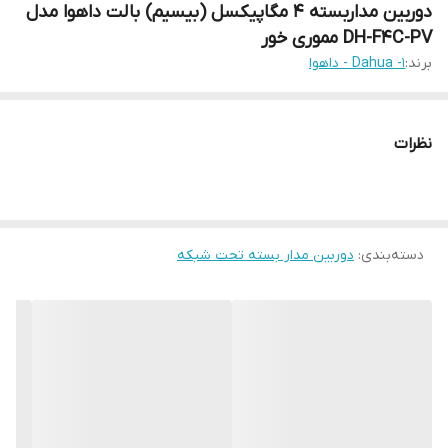
دوربین مداربسته 4 مگاپیکسل (بیسیم) بالت داهوا مدل
DH-F4C-PV مموری خور
برند:
1- Dahua - داهوا
نظرات
دسته‌بندی
:
دوربین مدار بسته تحت شبکه