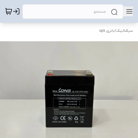
سیگنالینک
/
باتری ups