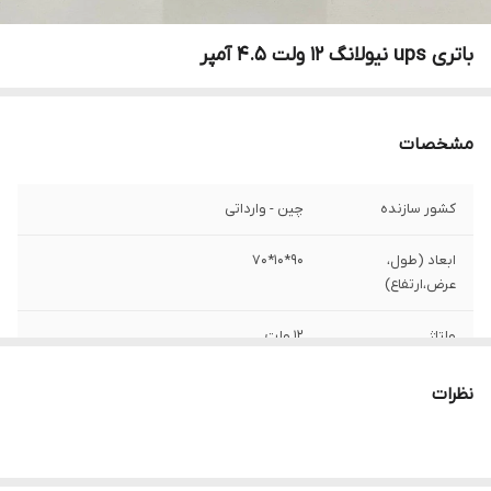
باتری ups نیولانگ 12 ولت 4.5 آمپر
مشخصات
کشور سازنده
چین - وارداتی
ابعاد (طول،
90*10*70
عرض،ارتفاع)
ولتاژ
12 ولت
مناسب
ups برق اضطراری ، دزدگیر
نظرات