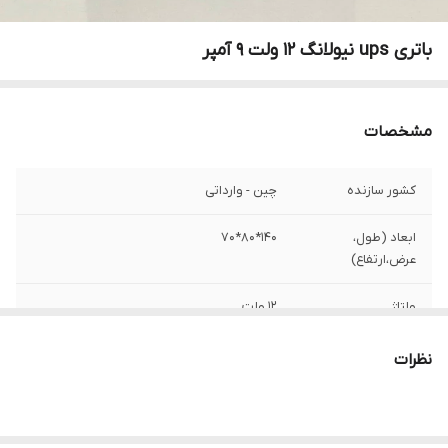
باتری ups نیولانگ 12 ولت 9 آمپر
مشخصات
کشور سازنده
چین - وارداتی
ابعاد (طول،
140*80*70
عرض،ارتفاع)
ولتاژ
12 ولت
مناسب
ups برق اضطراری ، دزدگیر
نظرات