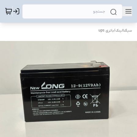
سیگنالینک
/
باتری ups