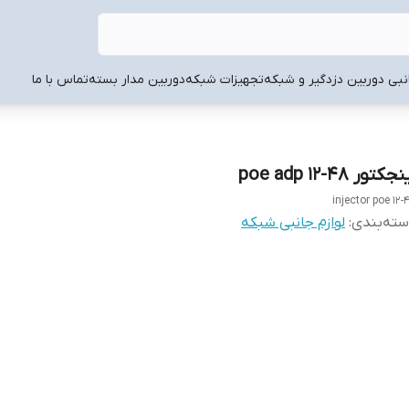
انبی دوربین دزدگیر و شبکه
تجهیزات شبکه
دوربین مدار بسته
تماس با ما
جکتور poe adp 12-48
injector poe 12-
ته‌بندی
:
لوازم جانبی شبکه