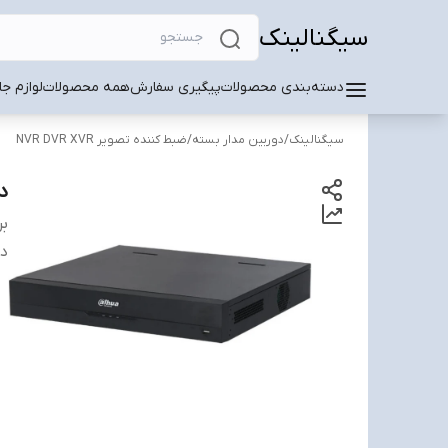
سیگنالینک
دسته‌بندی محصولات
پیگیری سفارش
همه محصولات
لوازم ج
سیگنالینک
/
دوربین مدار بسته
/
ضبط کننده تصویر NVR DVR XVR
دس
بر
دس