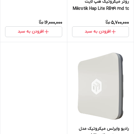
روتر میکروتیک هپ لایت
Mikrotik Hap Lite RB941 2nd tc
16,000,000
5,700,000
افزودن به سبد
افزودن به سبد
رادیو وایرلس میکروتیک مدل