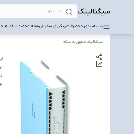
سیگنالینک
دسته‌بندی محصولات
پیگیری سفارش
همه محصولات
لوازم ج
سیگنالینک
/
تجهیزات شبکه
روت
بر
دس
بر